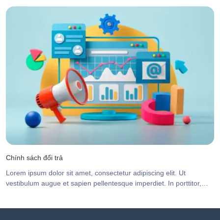
viverra velit libero id elit. Nulla ut dolor rhoncus, dignissim risus
vitae, tempor nisi.
Chính sách đổi trả
Lorem ipsum dolor sit amet, consectetur adipiscing elit. Ut
vestibulum augue et sapien pellentesque imperdiet. In porttitor,
arcu scelerisque tincidunt congue, orci sapien aliquam magna, non
viverra velit libero id elit. Nulla ut dolor rhoncus, dignissim risus
vitae, tempor nisi.