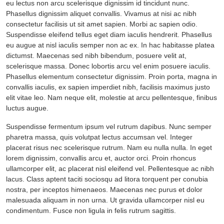
eu lectus non arcu scelerisque dignissim id tincidunt nunc.
Phasellus dignissim aliquet convallis. Vivamus at nisi ac nibh
consectetur facilisis ut sit amet sapien. Morbi ac sapien odio.
Suspendisse eleifend tellus eget diam iaculis hendrerit. Phasellus
eu augue at nisl iaculis semper non ac ex. In hac habitasse platea
dictumst. Maecenas sed nibh bibendum, posuere velit at,
scelerisque massa. Donec lobortis arcu vel enim posuere iaculis.
Phasellus elementum consectetur dignissim. Proin porta, magna in
convallis iaculis, ex sapien imperdiet nibh, facilisis maximus justo
elit vitae leo. Nam neque elit, molestie at arcu pellentesque, finibus
luctus augue.
Suspendisse fermentum ipsum vel rutrum dapibus. Nunc semper
pharetra massa, quis volutpat lectus accumsan vel. Integer
placerat risus nec scelerisque rutrum. Nam eu nulla nulla. In eget
lorem dignissim, convallis arcu et, auctor orci. Proin rhoncus
ullamcorper elit, ac placerat nisl eleifend vel. Pellentesque ac nibh
lacus. Class aptent taciti sociosqu ad litora torquent per conubia
nostra, per inceptos himenaeos. Maecenas nec purus et dolor
malesuada aliquam in non urna. Ut gravida ullamcorper nisl eu
condimentum. Fusce non ligula in felis rutrum sagittis.