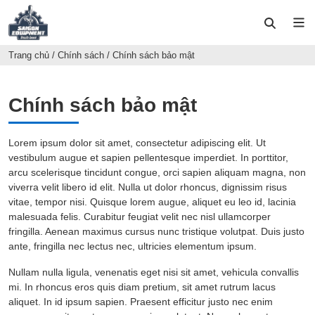
Trang chủ
/
Chính sách
/
Chính sách bảo mật
Chính sách bảo mật
Lorem ipsum dolor sit amet, consectetur adipiscing elit. Ut
vestibulum augue et sapien pellentesque imperdiet. In porttitor,
arcu scelerisque tincidunt congue, orci sapien aliquam magna, non
viverra velit libero id elit. Nulla ut dolor rhoncus, dignissim risus
vitae, tempor nisi. Quisque lorem augue, aliquet eu leo id, lacinia
malesuada felis. Curabitur feugiat velit nec nisl ullamcorper
fringilla. Aenean maximus cursus nunc tristique volutpat. Duis justo
ante, fringilla nec lectus nec, ultricies elementum ipsum.
Nullam nulla ligula, venenatis eget nisi sit amet, vehicula convallis
mi. In rhoncus eros quis diam pretium, sit amet rutrum lacus
aliquet. In id ipsum sapien. Praesent efficitur justo nec enim