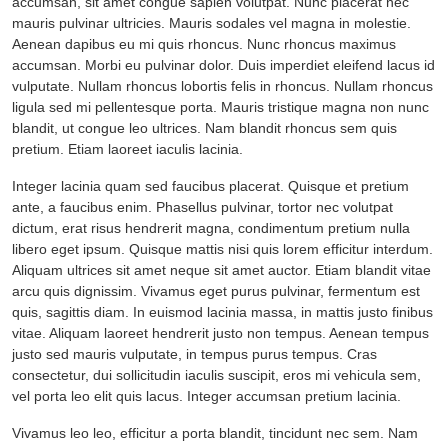
accumsan, sit amet congue sapien volutpat. Nunc placerat nec
mauris pulvinar ultricies. Mauris sodales vel magna in molestie.
Aenean dapibus eu mi quis rhoncus. Nunc rhoncus maximus
accumsan. Morbi eu pulvinar dolor. Duis imperdiet eleifend lacus id
vulputate. Nullam rhoncus lobortis felis in rhoncus. Nullam rhoncus
ligula sed mi pellentesque porta. Mauris tristique magna non nunc
blandit, ut congue leo ultrices. Nam blandit rhoncus sem quis
pretium. Etiam laoreet iaculis lacinia.
Integer lacinia quam sed faucibus placerat. Quisque et pretium
ante, a faucibus enim. Phasellus pulvinar, tortor nec volutpat
dictum, erat risus hendrerit magna, condimentum pretium nulla
libero eget ipsum. Quisque mattis nisi quis lorem efficitur interdum.
Aliquam ultrices sit amet neque sit amet auctor. Etiam blandit vitae
arcu quis dignissim. Vivamus eget purus pulvinar, fermentum est
quis, sagittis diam. In euismod lacinia massa, in mattis justo finibus
vitae. Aliquam laoreet hendrerit justo non tempus. Aenean tempus
justo sed mauris vulputate, in tempus purus tempus. Cras
consectetur, dui sollicitudin iaculis suscipit, eros mi vehicula sem,
vel porta leo elit quis lacus. Integer accumsan pretium lacinia.
Vivamus leo leo, efficitur a porta blandit, tincidunt nec sem. Nam